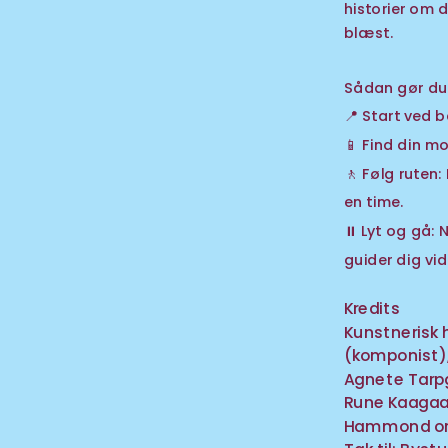
historier om d
blæst.
Sådan gør du –
📍 Start ved 
📱 Find din mo
🚶 Følg ruten:
en time. 
⏸️ Lyt og gå: 
guider dig vid
Kredits
Kunstnerisk 
(komponist),
Agnete Tarpg
Rune Kaagaard
Hammond or