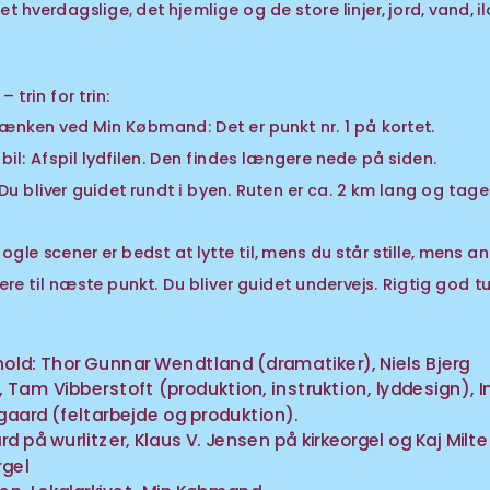
et hverdagslige, det hjemlige og de store linjer, jord, vand, il
 trin for trin: 
bænken ved Min Købmand: Det er punkt nr. 1 på kortet. 
bil: Afspil lydfilen. Den findes længere nede på siden. 
 Du bliver guidet rundt i byen. Ruten er ca. 2 km lang og tage
Nogle scener er bedst at lytte til, mens du står stille, mens an
ere til næste punkt. Du bliver guidet undervejs. Rigtig god tu
hold: Thor Gunnar Wendtland (dramatiker), Niels Bjerg 
 Tam Vibberstoft (produktion, instruktion, lyddesign), I
aard (feltarbejde og produktion).
 på wurlitzer, Klaus V. Jensen på kirkeorgel og Kaj Milter
gel