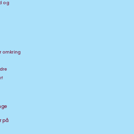
d og 
r omkring 
dre 
r!
nge 
 på 